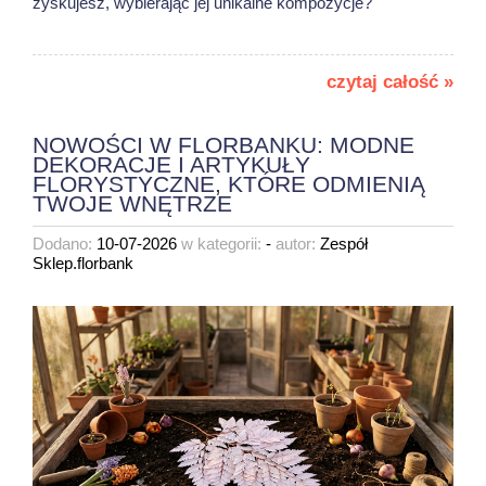
zyskujesz, wybierając jej unikalne kompozycje?
czytaj całość »
NOWOŚCI W FLORBANKU: MODNE
DEKORACJE I ARTYKUŁY
FLORYSTYCZNE, KTÓRE ODMIENIĄ
TWOJE WNĘTRZE
Dodano:
10-07-2026
w kategorii:
-
autor:
Zespół
Sklep.florbank