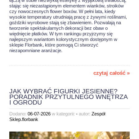
łączą w sobie niezwykłą estetykę z wyjątkową trwałością,
stając się niezastąpionym elementem wianków, stroików
czy nowoczesnych flower boxów. W pełni lata, kiedy
wysokie temperatury utrudniają pracę z żywymi roślinami,
goździki wyrobowe stają się zbawieniem. Pozwalają na
tworzenie spektakularnych dekoracji bez obaw o
więdnięcie płatków. W tym rankingu przyjrzymy się
najlepszym wariantom kolorystycznym dostępnym w
sklepie Florbank, które pomogą Ci stworzyć
niezapomniane aranżacje.
czytaj całość »
JAK WYBRAĆ FIGURKI JESIENNE?
PORADNIK PRZYTULNEGO WNĘTRZA
I OGRODU
Dodano:
06-07-2026
w kategorii:
-
autor:
Zespół
Sklep.florbank