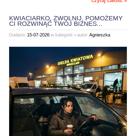
czytaj całość »
KWIACIARKO, ZWOLNIJ, POMOŻEMY
CI ROZWINĄĆ TWÓJ BIZNES...
Dodano:
15-07-2026
w kategorii:
-
autor:
Agnieszka