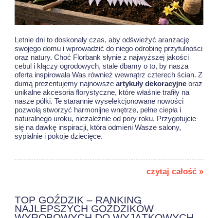
Letnie dni to doskonały czas, aby odświeżyć aranżację
swojego domu i wprowadzić do niego odrobinę przytulności
oraz natury. Choć Florbank słynie z najwyższej jakości
cebul i kłączy ogrodowych, stale dbamy o to, by nasza
oferta inspirowała Was również wewnątrz czterech ścian. Z
dumą prezentujemy najnowsze
artykuły dekoracyjne
oraz
unikalne akcesoria florystyczne, które właśnie trafiły na
nasze półki. Te starannie wyselekcjonowane nowości
pozwolą stworzyć harmonijne wnętrze, pełne ciepła i
naturalnego uroku, niezależnie od pory roku. Przygotujcie
się na dawkę inspiracji, która odmieni Wasze salony,
sypialnie i pokoje dziecięce.
czytaj całość »
TOP GOŹDZIK – RANKING
NAJLEPSZYCH GOŹDZIKÓW
WYROBOWYCH DO WYJĄTKOWYCH