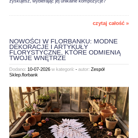
zyskujesz, wybierając jej unikalne kompozycje?
czytaj całość »
NOWOŚCI W FLORBANKU: MODNE
DEKORACJE I ARTYKUŁY
FLORYSTYCZNE, KTÓRE ODMIENIĄ
TWOJE WNĘTRZE
Dodano:
10-07-2026
w kategorii:
-
autor:
Zespół
Sklep.florbank