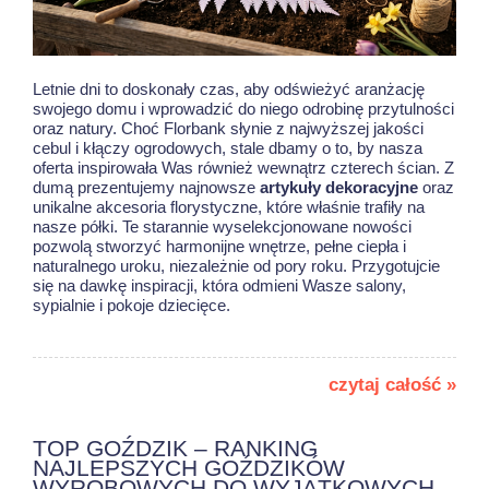
Letnie dni to doskonały czas, aby odświeżyć aranżację
swojego domu i wprowadzić do niego odrobinę przytulności
oraz natury. Choć Florbank słynie z najwyższej jakości
cebul i kłączy ogrodowych, stale dbamy o to, by nasza
oferta inspirowała Was również wewnątrz czterech ścian. Z
dumą prezentujemy najnowsze
artykuły dekoracyjne
oraz
unikalne akcesoria florystyczne, które właśnie trafiły na
nasze półki. Te starannie wyselekcjonowane nowości
pozwolą stworzyć harmonijne wnętrze, pełne ciepła i
naturalnego uroku, niezależnie od pory roku. Przygotujcie
się na dawkę inspiracji, która odmieni Wasze salony,
sypialnie i pokoje dziecięce.
czytaj całość »
TOP GOŹDZIK – RANKING
NAJLEPSZYCH GOŹDZIKÓW
WYROBOWYCH DO WYJĄTKOWYCH