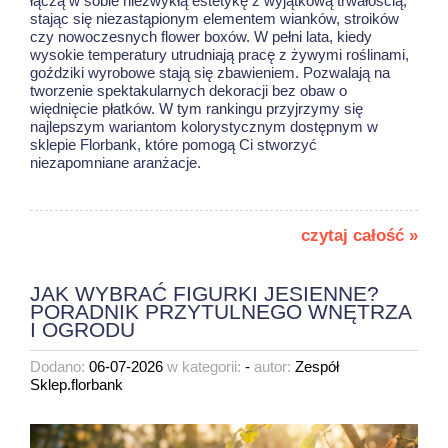
łączą w sobie niezwykłą estetykę z wyjątkową trwałością,
stając się niezastąpionym elementem wianków, stroików
czy nowoczesnych flower boxów. W pełni lata, kiedy
wysokie temperatury utrudniają pracę z żywymi roślinami,
goździki wyrobowe stają się zbawieniem. Pozwalają na
tworzenie spektakularnych dekoracji bez obaw o
więdnięcie płatków. W tym rankingu przyjrzymy się
najlepszym wariantom kolorystycznym dostępnym w
sklepie Florbank, które pomogą Ci stworzyć
niezapomniane aranżacje.
czytaj całość »
JAK WYBRAĆ FIGURKI JESIENNE?
PORADNIK PRZYTULNEGO WNĘTRZA
I OGRODU
Dodano:
06-07-2026
w kategorii:
-
autor:
Zespół
Sklep.florbank