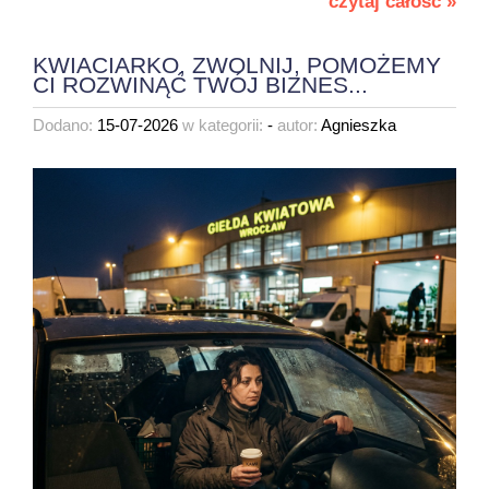
czytaj całość »
KWIACIARKO, ZWOLNIJ, POMOŻEMY
CI ROZWINĄĆ TWÓJ BIZNES...
Dodano:
15-07-2026
w kategorii:
-
autor:
Agnieszka