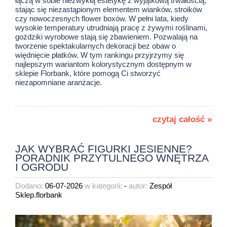
łączą w sobie niezwykłą estetykę z wyjątkową trwałością,
stając się niezastąpionym elementem wianków, stroików
czy nowoczesnych flower boxów. W pełni lata, kiedy
wysokie temperatury utrudniają pracę z żywymi roślinami,
goździki wyrobowe stają się zbawieniem. Pozwalają na
tworzenie spektakularnych dekoracji bez obaw o
więdnięcie płatków. W tym rankingu przyjrzymy się
najlepszym wariantom kolorystycznym dostępnym w
sklepie Florbank, które pomogą Ci stworzyć
niezapomniane aranżacje.
czytaj całość »
JAK WYBRAĆ FIGURKI JESIENNE?
PORADNIK PRZYTULNEGO WNĘTRZA
I OGRODU
Dodano:
06-07-2026
w kategorii:
-
autor:
Zespół
Sklep.florbank