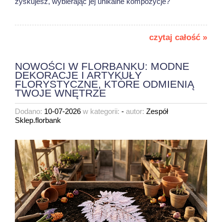
zyskujesz, wybierając jej unikalne kompozycje?
czytaj całość »
NOWOŚCI W FLORBANKU: MODNE
DEKORACJE I ARTYKUŁY
FLORYSTYCZNE, KTÓRE ODMIENIĄ
TWOJE WNĘTRZE
Dodano:
10-07-2026
w kategorii:
-
autor:
Zespół
Sklep.florbank