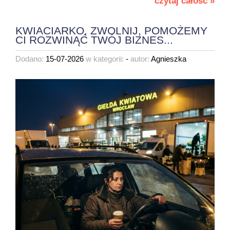
czytaj całość »
KWIACIARKO, ZWOLNIJ, POMOŻEMY
CI ROZWINĄĆ TWÓJ BIZNES...
Dodano:
15-07-2026
w kategorii:
-
autor:
Agnieszka