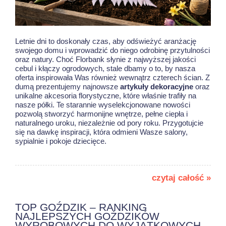
Letnie dni to doskonały czas, aby odświeżyć aranżację
swojego domu i wprowadzić do niego odrobinę przytulności
oraz natury. Choć Florbank słynie z najwyższej jakości
cebul i kłączy ogrodowych, stale dbamy o to, by nasza
oferta inspirowała Was również wewnątrz czterech ścian. Z
dumą prezentujemy najnowsze
artykuły dekoracyjne
oraz
unikalne akcesoria florystyczne, które właśnie trafiły na
nasze półki. Te starannie wyselekcjonowane nowości
pozwolą stworzyć harmonijne wnętrze, pełne ciepła i
naturalnego uroku, niezależnie od pory roku. Przygotujcie
się na dawkę inspiracji, która odmieni Wasze salony,
sypialnie i pokoje dziecięce.
czytaj całość »
TOP GOŹDZIK – RANKING
NAJLEPSZYCH GOŹDZIKÓW
WYROBOWYCH DO WYJĄTKOWYCH