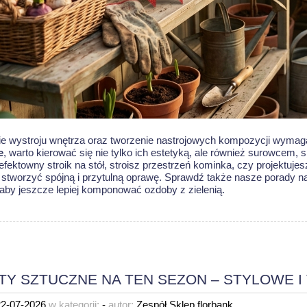
e wystroju wnętrza oraz tworzenie nastrojowych kompozycji wyma
e
, warto kierować się nie tylko ich estetyką, ale również surowcem, 
efektowny stroik na stół, stroisz przestrzeń kominka, czy projektuj
stworzyć spójną i przytulną oprawę. Sprawdź także nasze porady n
 aby jeszcze lepiej komponować ozdoby z zielenią.
TY SZTUCZNE NA TEN SEZON – STYLOWE 
22-07-2026
w kategorii:
-
autor:
Zespół Sklep.florbank