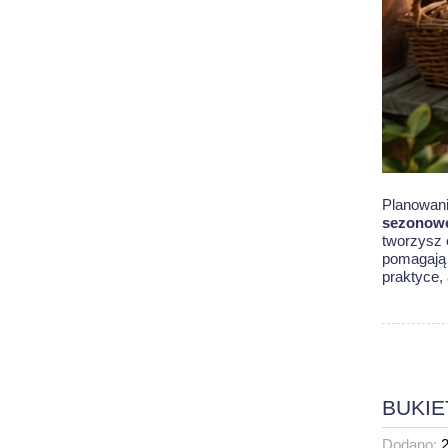
Planowani
sezonow
tworzysz 
pomagają 
praktyce
,
BUKIE
Dodano: