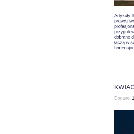
Artykuły 
prawdziwe
profesjon
przygotow
dobrane d
łączą w s
hortensja
KWIAC
Dodano: