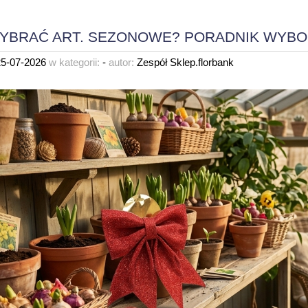
YBRAĆ ART. SEZONOWE? PORADNIK WYBO
25-07-2026
w kategorii:
-
autor:
Zespół Sklep.florbank