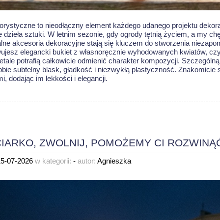
florystyczne to nieodłączny element każdego udanego projektu dekora
 dzieła sztuki. W letnim sezonie, gdy ogrody tętnią życiem, a my ch
alne akcesoria dekoracyjne stają się kluczem do stworzenia niezapom
ujesz elegancki bukiet z własnoręcznie wyhodowanych kwiatów, czy p
etale potrafią całkowicie odmienić charakter kompozycji. Szczególną
obie subtelny blask, gładkość i niezwykłą plastyczność. Znakomici
mi
, dodając im lekkości i elegancji.
IARKO, ZWOLNIJ, POMOŻEMY CI ROZWINĄĆ
15-07-2026
w kategorii:
-
autor:
Agnieszka