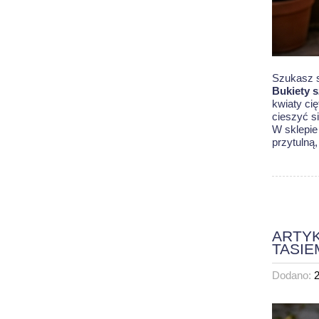
Szukasz s
Bukiety 
kwiaty ci
cieszyć s
W sklepie
przytulną
ARTYK
TASIE
Dodano: