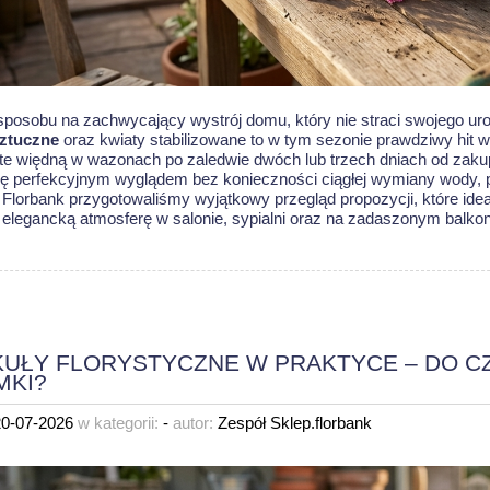
posobu na zachwycający wystrój domu, który nie straci swojego ur
sztuczne
oraz kwiaty stabilizowane to w tym sezonie prawdziwy hit w 
ęte więdną w wazonach po zaledwie dwóch lub trzech dniach od zak
ię perfekcyjnym wyglądem bez konieczności ciągłej wymiany wody, p
 Florbank przygotowaliśmy wyjątkowy przegląd propozycji, które idea
, elegancką atmosferę w salonie, sypialni oraz na zadaszonym balkon
UŁY FLORYSTYCZNE W PRAKTYCE – DO C
MKI?
20-07-2026
w kategorii:
-
autor:
Zespół Sklep.florbank