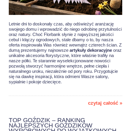
Letnie dni to doskonały czas, aby odświeżyć aranżację
swojego domu i wprowadzić do niego odrobinę przytulności
oraz natury. Choć Florbank słynie z najwyższej jakości
cebul i kłączy ogrodowych, stale dbamy o to, by nasza
oferta inspirowała Was również wewnątrz czterech ścian. Z
dumą prezentujemy najnowsze
artykuły dekoracyjne
oraz
unikalne akcesoria florystyczne, które właśnie trafiły na
nasze półki. Te starannie wyselekcjonowane nowości
pozwolą stworzyć harmonijne wnętrze, pełne ciepła i
naturalnego uroku, niezależnie od pory roku. Przygotujcie
się na dawkę inspiracji, która odmieni Wasze salony,
sypialnie i pokoje dziecięce.
czytaj całość »
TOP GOŹDZIK – RANKING
NAJLEPSZYCH GOŹDZIKÓW
WYROBOWYCH DO WYJĄTKOWYCH