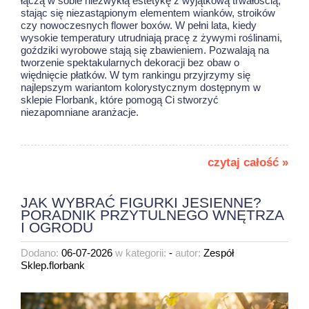
łączą w sobie niezwykłą estetykę z wyjątkową trwałością,
stając się niezastąpionym elementem wianków, stroików
czy nowoczesnych flower boxów. W pełni lata, kiedy
wysokie temperatury utrudniają pracę z żywymi roślinami,
goździki wyrobowe stają się zbawieniem. Pozwalają na
tworzenie spektakularnych dekoracji bez obaw o
więdnięcie płatków. W tym rankingu przyjrzymy się
najlepszym wariantom kolorystycznym dostępnym w
sklepie Florbank, które pomogą Ci stworzyć
niezapomniane aranżacje.
czytaj całość »
JAK WYBRAĆ FIGURKI JESIENNE?
PORADNIK PRZYTULNEGO WNĘTRZA
I OGRODU
Dodano:
06-07-2026
w kategorii:
-
autor:
Zespół
Sklep.florbank