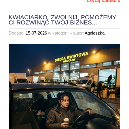
czytaj całość »
KWIACIARKO, ZWOLNIJ, POMOŻEMY
CI ROZWINĄĆ TWÓJ BIZNES...
Dodano:
15-07-2026
w kategorii:
-
autor:
Agnieszka