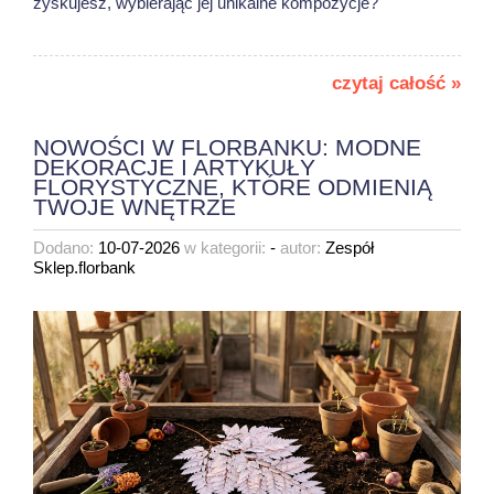
zyskujesz, wybierając jej unikalne kompozycje?
czytaj całość »
NOWOŚCI W FLORBANKU: MODNE
DEKORACJE I ARTYKUŁY
FLORYSTYCZNE, KTÓRE ODMIENIĄ
TWOJE WNĘTRZE
Dodano:
10-07-2026
w kategorii:
-
autor:
Zespół
Sklep.florbank