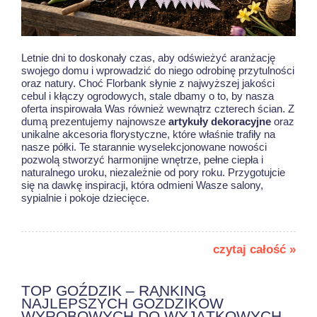
Letnie dni to doskonały czas, aby odświeżyć aranżację
swojego domu i wprowadzić do niego odrobinę przytulności
oraz natury. Choć Florbank słynie z najwyższej jakości
cebul i kłączy ogrodowych, stale dbamy o to, by nasza
oferta inspirowała Was również wewnątrz czterech ścian. Z
dumą prezentujemy najnowsze
artykuły dekoracyjne
oraz
unikalne akcesoria florystyczne, które właśnie trafiły na
nasze półki. Te starannie wyselekcjonowane nowości
pozwolą stworzyć harmonijne wnętrze, pełne ciepła i
naturalnego uroku, niezależnie od pory roku. Przygotujcie
się na dawkę inspiracji, która odmieni Wasze salony,
sypialnie i pokoje dziecięce.
czytaj całość »
TOP GOŹDZIK – RANKING
NAJLEPSZYCH GOŹDZIKÓW
WYROBOWYCH DO WYJĄTKOWYCH