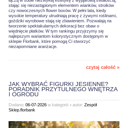
łączą w sobie niezwykłą estetykę z wyjątkową trwałością,
stając się niezastąpionym elementem wianków, stroików
czy nowoczesnych flower boxów. W pełni lata, kiedy
wysokie temperatury utrudniają pracę z żywymi roślinami,
goździki wyrobowe stają się zbawieniem. Pozwalają na
tworzenie spektakularnych dekoracji bez obaw o
więdnięcie płatków. W tym rankingu przyjrzymy się
najlepszym wariantom kolorystycznym dostępnym w
sklepie Florbank, które pomogą Ci stworzyć
niezapomniane aranżacje.
czytaj całość »
JAK WYBRAĆ FIGURKI JESIENNE?
PORADNIK PRZYTULNEGO WNĘTRZA
I OGRODU
Dodano:
06-07-2026
w kategorii:
-
autor:
Zespół
Sklep.florbank