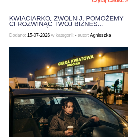
czytaj całość »
KWIACIARKO, ZWOLNIJ, POMOŻEMY
CI ROZWINĄĆ TWÓJ BIZNES...
Dodano:
15-07-2026
w kategorii:
-
autor:
Agnieszka