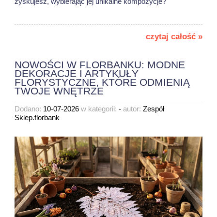
zyskujesz, wybierając jej unikalne kompozycje?
czytaj całość »
NOWOŚCI W FLORBANKU: MODNE
DEKORACJE I ARTYKUŁY
FLORYSTYCZNE, KTÓRE ODMIENIĄ
TWOJE WNĘTRZE
Dodano:
10-07-2026
w kategorii:
-
autor:
Zespół
Sklep.florbank