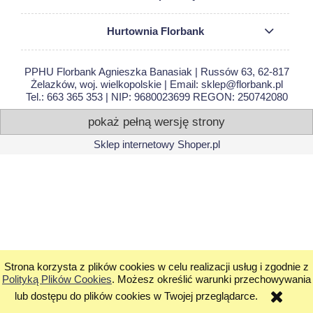
Hurtownia Florbank
PPHU Florbank Agnieszka Banasiak | Russów 63, 62-817
Żelazków, woj. wielkopolskie | Email: sklep@florbank.pl
Tel.: 663 365 353 | NIP: 9680023699 REGON: 250742080
pokaż pełną wersję strony
Sklep internetowy Shoper.pl
Strona korzysta z plików cookies w celu realizacji usług i zgodnie z
Polityką Plików Cookies
. Możesz określić warunki przechowywania
lub dostępu do plików cookies w Twojej przeglądarce.