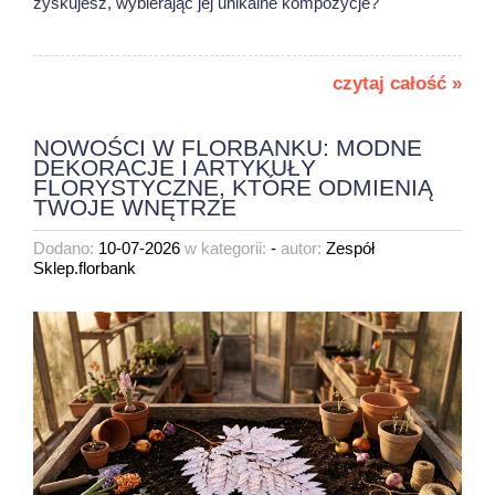
zyskujesz, wybierając jej unikalne kompozycje?
czytaj całość »
NOWOŚCI W FLORBANKU: MODNE
DEKORACJE I ARTYKUŁY
FLORYSTYCZNE, KTÓRE ODMIENIĄ
TWOJE WNĘTRZE
Dodano:
10-07-2026
w kategorii:
-
autor:
Zespół
Sklep.florbank