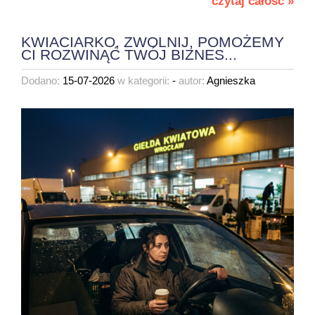
czytaj całość »
KWIACIARKO, ZWOLNIJ, POMOŻEMY
CI ROZWINĄĆ TWÓJ BIZNES...
Dodano:
15-07-2026
w kategorii:
-
autor:
Agnieszka