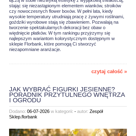
łączą w sobie niezwykłą estetykę z wyjątkową trwałością,
stając się niezastąpionym elementem wianków, stroików
czy nowoczesnych flower boxów. W pełni lata, kiedy
wysokie temperatury utrudniają pracę z żywymi roślinami,
goździki wyrobowe stają się zbawieniem. Pozwalają na
tworzenie spektakularnych dekoracji bez obaw o
więdnięcie płatków. W tym rankingu przyjrzymy się
najlepszym wariantom kolorystycznym dostępnym w
sklepie Florbank, które pomogą Ci stworzyć
niezapomniane aranżacje.
czytaj całość »
JAK WYBRAĆ FIGURKI JESIENNE?
PORADNIK PRZYTULNEGO WNĘTRZA
I OGRODU
Dodano:
06-07-2026
w kategorii:
-
autor:
Zespół
Sklep.florbank