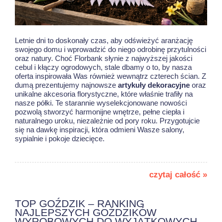
Letnie dni to doskonały czas, aby odświeżyć aranżację
swojego domu i wprowadzić do niego odrobinę przytulności
oraz natury. Choć Florbank słynie z najwyższej jakości
cebul i kłączy ogrodowych, stale dbamy o to, by nasza
oferta inspirowała Was również wewnątrz czterech ścian. Z
dumą prezentujemy najnowsze
artykuły dekoracyjne
oraz
unikalne akcesoria florystyczne, które właśnie trafiły na
nasze półki. Te starannie wyselekcjonowane nowości
pozwolą stworzyć harmonijne wnętrze, pełne ciepła i
naturalnego uroku, niezależnie od pory roku. Przygotujcie
się na dawkę inspiracji, która odmieni Wasze salony,
sypialnie i pokoje dziecięce.
czytaj całość »
TOP GOŹDZIK – RANKING
NAJLEPSZYCH GOŹDZIKÓW
WYROBOWYCH DO WYJĄTKOWYCH