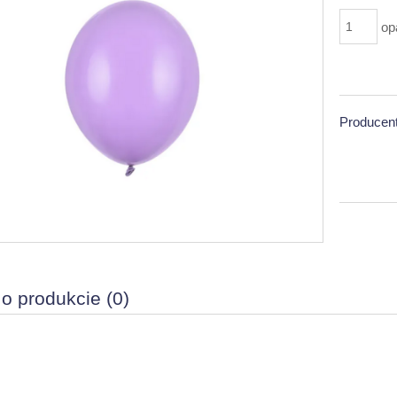
op
Producent
 o produkcie (0)