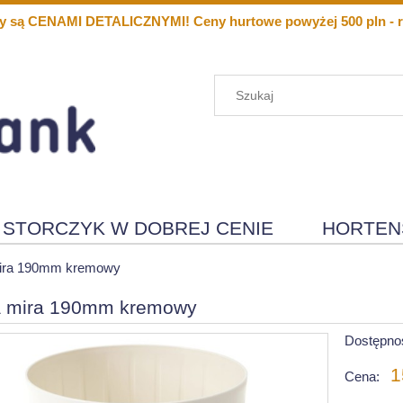
y są CENAMI DETALICZNYMI! Ceny hurtowe powyżej 500 pln - r
STORCZYK W DOBREJ CENIE
HORTEN
Menu
Nowości
ira 190mm kremowy
a mira 190mm kremowy
Dostępno
1
Cena: