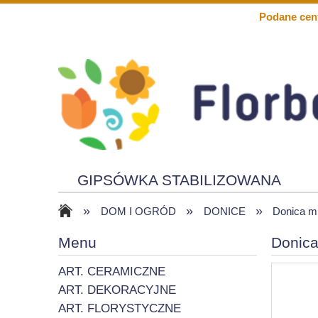
Podane cen
GIPSÓWKA STABILIZOWANA
»
»
»
KWIATY PIANKOWE
SOLARY
DOM I OGRÓD
DONICE
Donica m
Menu
Donic
ART. CERAMICZNE
ART. DEKORACYJNE
ART. FLORYSTYCZNE