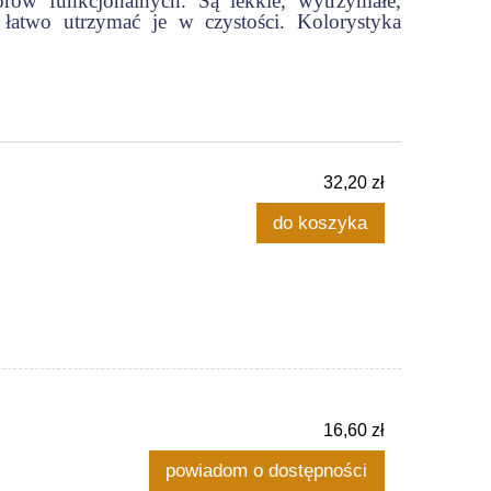
orów funkcjonalnych. Są lekkie, wytrzymałe,
 łatwo utrzymać je w czystości. Kolorystyka
32,20 zł
do koszyka
16,60 zł
powiadom o dostępności