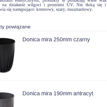
lorami estetycznymi, produkty te posiadają wiele wal
 na działanie wilgoci i promieni UV. Nie tłuką się i
wia się następująco: kremowy, szary, musztardowy.
ty powiązane
Donica mira 250mm czarny
Donica mira 190mm antracyt