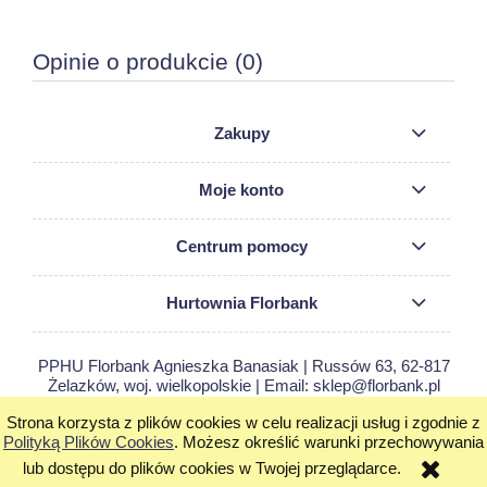
Opinie o produkcie (0)
Zakupy
Moje konto
Centrum pomocy
Hurtownia Florbank
PPHU Florbank Agnieszka Banasiak | Russów 63, 62-817
Żelazków, woj. wielkopolskie | Email: sklep@florbank.pl
Tel.: 663 365 353 | NIP: 9680023699 REGON: 250742080
Strona korzysta z plików cookies w celu realizacji usług i zgodnie z
pokaż pełną wersję strony
Polityką Plików Cookies
. Możesz określić warunki przechowywania
lub dostępu do plików cookies w Twojej przeglądarce.
Sklep internetowy Shoper.pl