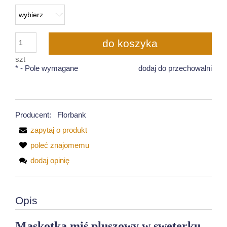
do koszyka
szt
*
- Pole wymagane
dodaj do przechowalni
Producent:
Florbank
zapytaj o produkt
poleć znajomemu
dodaj opinię
Opis
Maskotka miś pluszowy w sweterku