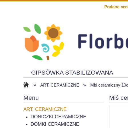
Podane cen
GIPSÓWKA STABILIZOWANA
»
»
KWIATY PIANKOWE
SOLARY
ART. CERAMICZNE
Miś ceramiczny 10
Menu
Miś ce
ART. CERAMICZNE
DONICZKI CERAMICZNE
DOMKI CERAMICZNE