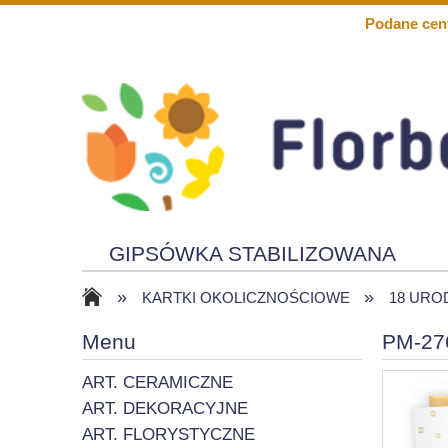
Podane cen
GIPSÓWKA STABILIZOWANA
»
»
KWIATY PIANKOWE
SOLARY
KARTKI OKOLICZNOŚCIOWE
18 URO
Menu
PM-276
ART. CERAMICZNE
ART. DEKORACYJNE
ART. FLORYSTYCZNE