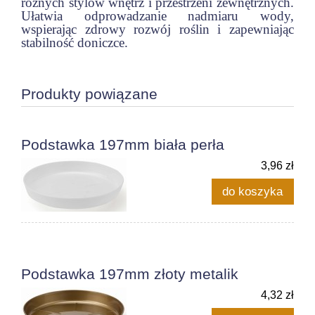
różnych stylów wnętrz i przestrzeni zewnętrznych.
Ułatwia odprowadzanie nadmiaru wody,
wspierając zdrowy rozwój roślin i zapewniając
stabilność doniczce.
Produkty powiązane
Podstawka 197mm biała perła
3,96 zł
do koszyka
Podstawka 197mm złoty metalik
4,32 zł