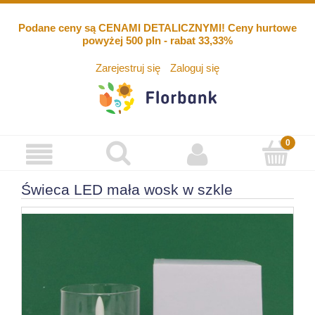
Podane ceny są CENAMI DETALICZNYMI! Ceny hurtowe
powyżej 500 pln - rabat 33,33%
Zarejestruj się
Zaloguj się
Świeca LED mała wosk w szkle