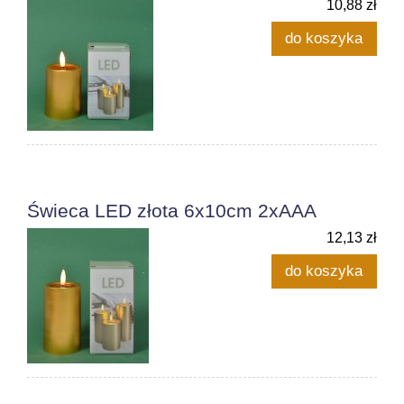
10,88 zł
do koszyka
Świeca LED złota 6x10cm 2xAAA
12,13 zł
do koszyka