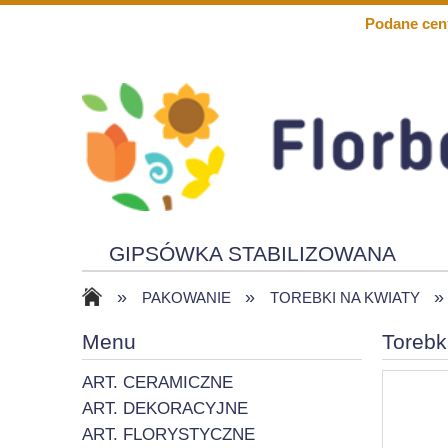
Podane cen
GIPSÓWKA STABILIZOWANA
»
»
»
KWIATY PIANKOWE
SOLARY
PAKOWANIE
TOREBKI NA KWIATY
Menu
Torebk
ART. CERAMICZNE
ART. DEKORACYJNE
ART. FLORYSTYCZNE