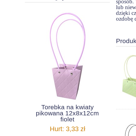
sposób.
lub niew
dzięki c
ozdobę d
Produk
Torebka na kwiaty
pikowana 12x8x12cm
fiolet
Hurt: 3,33 zł