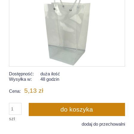
Dostępność:
duża ilość
Wysyłka w:
48 godzin
5,13 zł
Cena:
do koszyka
szt
dodaj do przechowalni