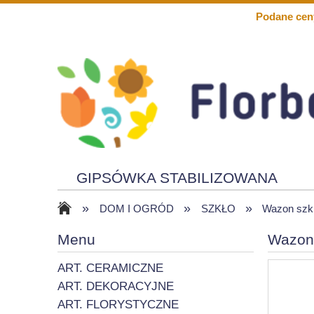
Podane cen
GIPSÓWKA STABILIZOWANA
»
»
»
KWIATY PIANKOWE
SOLARY
DOM I OGRÓD
SZKŁO
Wazon szk
Menu
Wazon
ART. CERAMICZNE
ART. DEKORACYJNE
ART. FLORYSTYCZNE