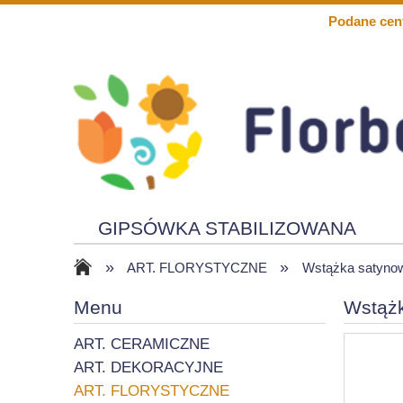
Podane cen
GIPSÓWKA STABILIZOWANA
»
»
KWIATY PIANKOWE
SOLARY
ART. FLORYSTYCZNE
Wstążka satyno
Menu
Wstąż
ART. CERAMICZNE
ART. DEKORACYJNE
ART. FLORYSTYCZNE