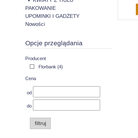
KWIATY Z TIULU
PAKOWANIE
UPOMINKI I GADŻETY
Nowości
Opcje przeglądania
Producent
Florbank
(4)
Cena
od
do
filtruj