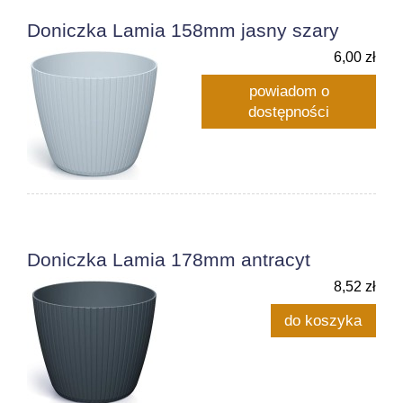
Doniczka Lamia 158mm jasny szary
6,00 zł
powiadom o
dostępności
Doniczka Lamia 178mm antracyt
8,52 zł
do koszyka