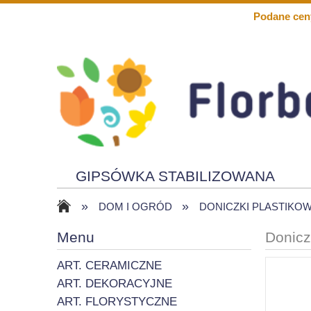
Podane cen
GIPSÓWKA STABILIZOWANA
»
»
KWIATY PIANKOWE
SOLARY
DOM I OGRÓD
DONICZKI PLASTIKO
Menu
Donicz
ART. CERAMICZNE
ART. DEKORACYJNE
ART. FLORYSTYCZNE