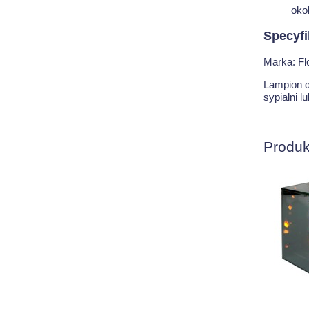
oko
Specyfi
Marka: Flo
Lampion d
sypialni l
Produk