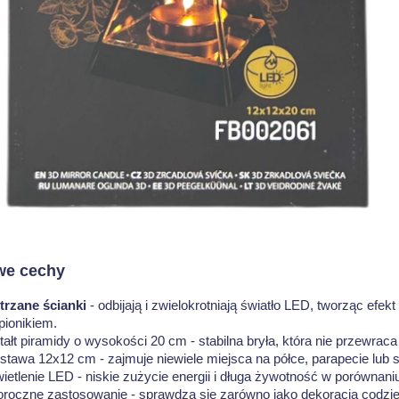
we cechy
trzane ścianki
- odbijają i zwielokrotniają światło LED, tworząc efe
pionikiem.
ałt piramidy o wysokości 20 cm - stabilna bryła, która nie przewraca 
stawa 12x12 cm - zajmuje niewiele miejsca na półce, parapecie lub st
ietlenie LED - niskie zużycie energii i długa żywotność w porównan
oroczne zastosowanie - sprawdza się zarówno jako dekoracja codzien