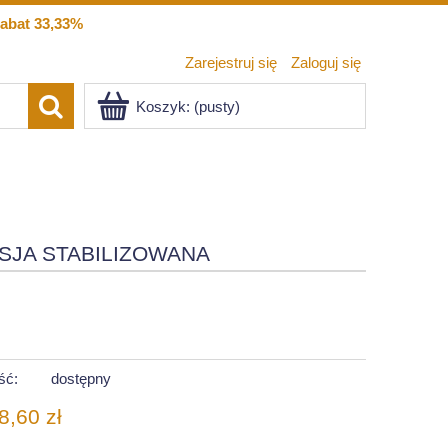
abat 33,33%
Zarejestruj się
Zaloguj się
Koszyk:
(pusty)
SJA STABILIZOWANA
ść:
dostępny
8,60 zł