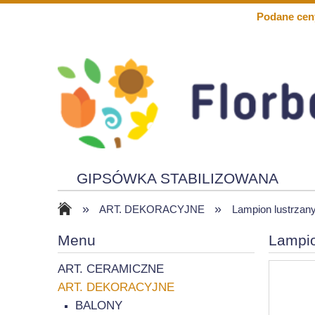
Podane cen
GIPSÓWKA STABILIZOWANA
»
»
KWIATY PIANKOWE
SOLARY
ART. DEKORACYJNE
Lampion lustrzan
Menu
Lampio
ART. CERAMICZNE
ART. DEKORACYJNE
BALONY