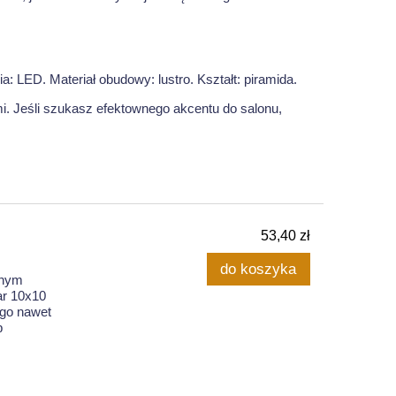
: LED. Materiał obudowy: lustro. Kształt: piramida.
i. Jeśli szukasz efektownego akcentu do salonu,
53,40 zł
do koszyka
anym
ar 10x10
 go nawet
b