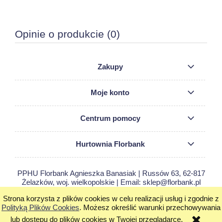
Opinie o produkcie (0)
Zakupy
Moje konto
Centrum pomocy
Hurtownia Florbank
PPHU Florbank Agnieszka Banasiak | Russów 63, 62-817
Żelazków, woj. wielkopolskie | Email: sklep@florbank.pl
Tel.: 663 365 353 | NIP: 9680023699 REGON: 250742080
Strona korzysta z plików cookies w celu realizacji usług i zgodnie z
Polityką Plików Cookies
. Możesz określić warunki przechowywania
pokaż pełną wersję strony
lub dostępu do plików cookies w Twojej przeglądarce.