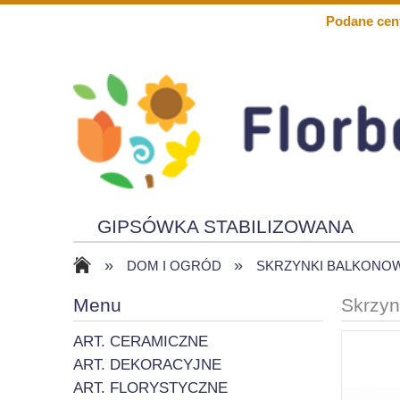
Podane cen
GIPSÓWKA STABILIZOWANA
»
»
KWIATY PIANKOWE
SOLARY
DOM I OGRÓD
SKRZYNKI BALKONO
Menu
Skrzyn
ART. CERAMICZNE
ART. DEKORACYJNE
ART. FLORYSTYCZNE