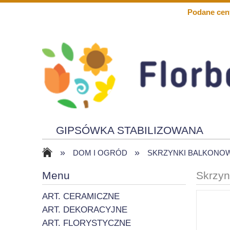
Podane cen
GIPSÓWKA STABILIZOWANA
»
»
KWIATY PIANKOWE
SOLARY
DOM I OGRÓD
SKRZYNKI BALKONO
Menu
Skrzyn
ART. CERAMICZNE
ART. DEKORACYJNE
ART. FLORYSTYCZNE