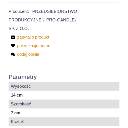
Producent:
PRZEDSIĘBIORSTWO
PRODUKCYJNE \" PRO-CANDLE\"
SP. Z O.O.
zapytaj o produkt
poleć znajomemu
dodaj opinię
Parametry
Wysokość
14 cm
Szerokość
7 cm
Kształt