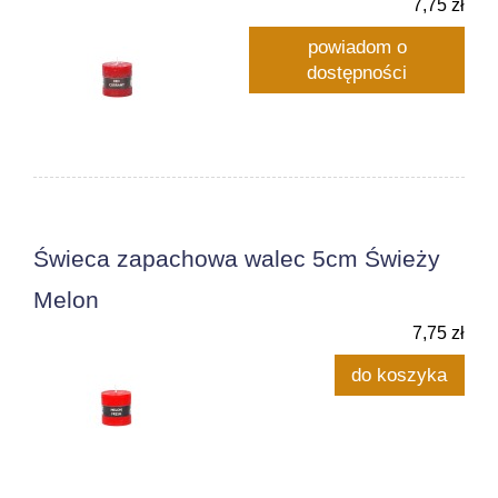
7,75 zł
powiadom o
dostępności
Świeca zapachowa walec 5cm Świeży
Melon
7,75 zł
do koszyka