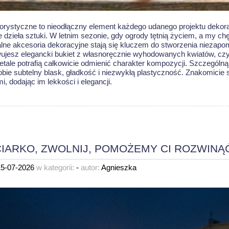
florystyczne to nieodłączny element każdego udanego projektu dekora
 dzieła sztuki. W letnim sezonie, gdy ogrody tętnią życiem, a my ch
alne akcesoria dekoracyjne stają się kluczem do stworzenia niezapom
ujesz elegancki bukiet z własnoręcznie wyhodowanych kwiatów, czy p
etale potrafią całkowicie odmienić charakter kompozycji. Szczególną
obie subtelny blask, gładkość i niezwykłą plastyczność. Znakomici
mi
, dodając im lekkości i elegancji.
IARKO, ZWOLNIJ, POMOŻEMY CI ROZWINĄĆ
15-07-2026
w kategorii:
-
autor:
Agnieszka