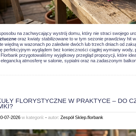
posobu na zachwycający wystrój domu, który nie straci swojego ur
sztuczne
oraz kwiaty stabilizowane to w tym sezonie prawdziwy hit w 
ęte więdną w wazonach po zaledwie dwóch lub trzech dniach od zak
ię perfekcyjnym wyglądem bez konieczności ciągłej wymiany wody, p
 Florbank przygotowaliśmy wyjątkowy przegląd propozycji, które idea
, elegancką atmosferę w salonie, sypialni oraz na zadaszonym balkon
UŁY FLORYSTYCZNE W PRAKTYCE – DO C
MKI?
20-07-2026
w kategorii:
-
autor:
Zespół Sklep.florbank