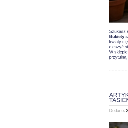
Szukasz s
Bukiety 
kwiaty ci
cieszyć s
W sklepie
przytulną
ARTYK
TASIE
Dodano: