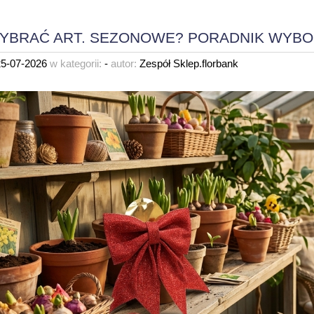
YBRAĆ ART. SEZONOWE? PORADNIK WYBO
25-07-2026
w kategorii:
-
autor:
Zespół Sklep.florbank