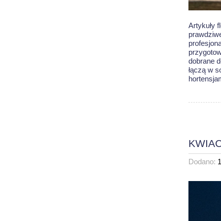
Artykuły 
prawdziwe
profesjon
przygotow
dobrane d
łączą w s
hortensja
KWIAC
Dodano: