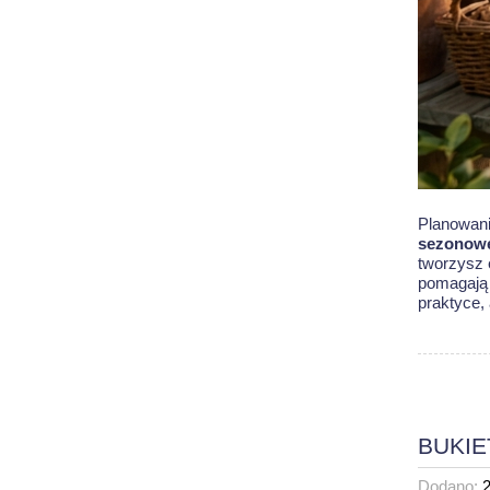
Planowani
sezonow
tworzysz 
pomagają 
praktyce
,
BUKIE
Dodano: