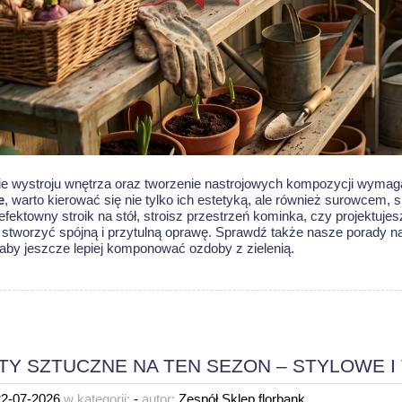
e wystroju wnętrza oraz tworzenie nastrojowych kompozycji wyma
e
, warto kierować się nie tylko ich estetyką, ale również surowcem, 
efektowny stroik na stół, stroisz przestrzeń kominka, czy projektuj
stworzyć spójną i przytulną oprawę. Sprawdź także nasze porady n
 aby jeszcze lepiej komponować ozdoby z zielenią.
TY SZTUCZNE NA TEN SEZON – STYLOWE 
22-07-2026
w kategorii:
-
autor:
Zespół Sklep.florbank